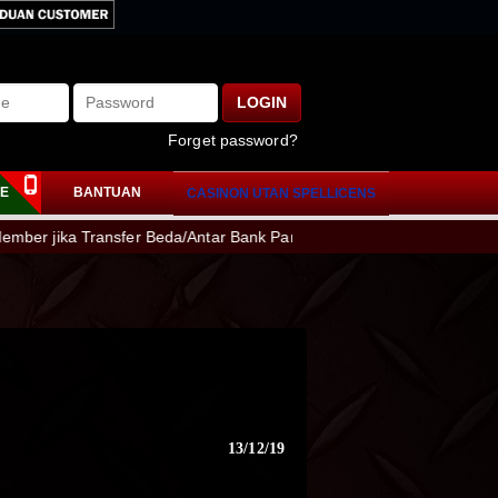
Forget password?
LE
BANTUAN
CASINON UTAN SPELLICENS
ika Transfer Beda/Antar Bank Para Member di Wajibkan Transfer Den
13/12/19