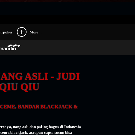
shpoker
More...
NG ASLI - JUDI
QIU QIU
U CEME, BANDAR BLACKJACK &
rcaya, uang asli dan paling bagus di Indonesia
 ceme,blackjack, ataupun capsa susun bisa