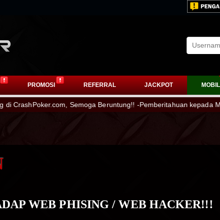
PROMOSI
REFERRAL
JACKPOT
MOBI
CrashPoker.com, Semoga Beruntung!! -Pemberitahuan kepada Member j
N
AP WEB PHISING / WEB HACKER!!!