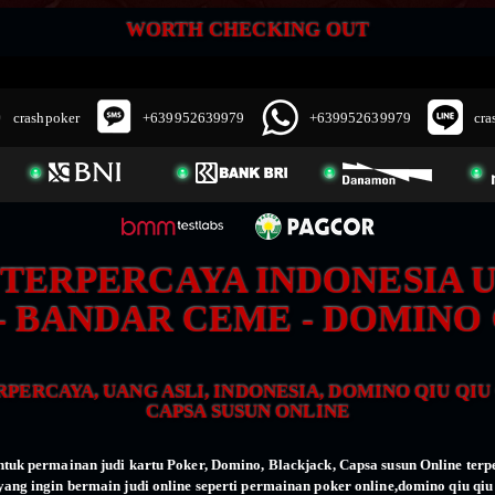
WORTH CHECKING OUT
crashpoker
+639952639979
+639952639979
cra
TERPERCAYA INDONESIA UA
- BANDAR CEME - DOMINO 
ERPERCAYA, UANG ASLI, INDONESIA, DOMINO QIU QI
CAPSA SUSUN ONLINE
tuk permainan judi kartu Poker, Domino, Blackjack, Capsa susun Online terpe
ng ingin bermain judi online seperti permainan poker online,domino qiu qiu