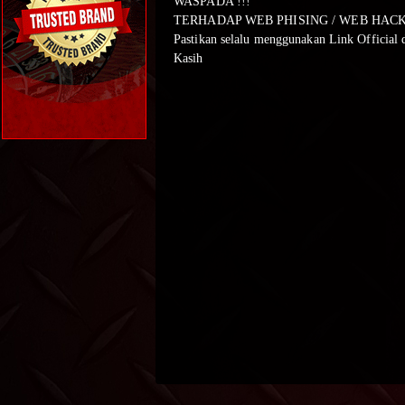
WASPADA !!!
TERHADAP WEB PHISING / WEB HACK
Pastikan selalu menggunakan Link Official 
Kasih